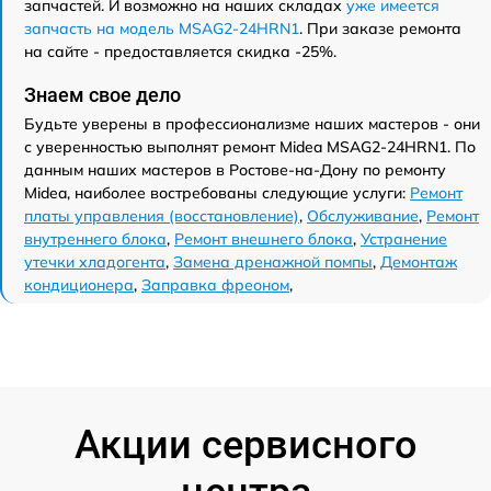
запчастей. И возможно на наших складах
уже имеется
запчасть на модель MSAG2-24HRN1
. При заказе ремонта
на сайте - предоставляется скидка -25%.
Знаем свое дело
Будьте уверены в профессионализме наших мастеров - они
с уверенностью выполнят ремонт Midea MSAG2-24HRN1. По
данным наших мастеров в Ростове-на-Дону по ремонту
Midea, наиболее востребованы следующие услуги:
Ремонт
платы управления (восстановление)
,
Обслуживание
,
Ремонт
внутреннего блока
,
Ремонт внешнего блока
,
Устранение
утечки хладогента
,
Замена дренажной помпы
,
Демонтаж
кондиционера
,
Заправка фреоном
,
Акции сервисного