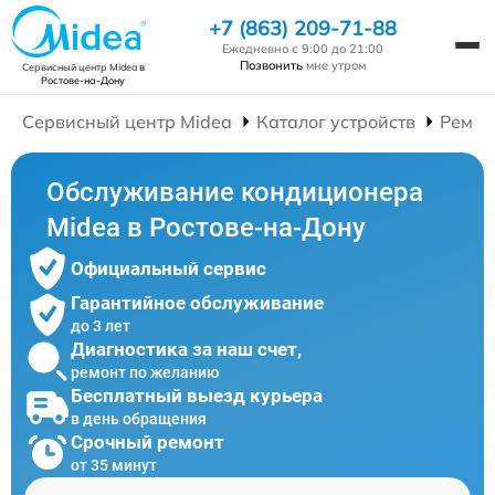
+7 (863) 209-71-88
Ежедневно с 9:00 до 21:00
Позвонить
мне утром
Сервисный центр Midea
в
Ростове-на-Дону
Сервисный центр Midea
Каталог устройств
Ремон
Обслуживание кондиционера
Midea в Ростове-на-Дону
Официальный сервис
Гарантийное обслуживание
до 3 лет
Диагностика за наш счет,
ремонт по желанию
Бесплатный выезд курьера
в день обращения
Срочный ремонт
от 35 минут