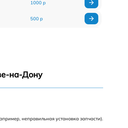
1000 р
500 р
500 р
450 р
500 р
ве-на-Дону
500 р
500 р
500 р
апример, неправильная установка запчасти).