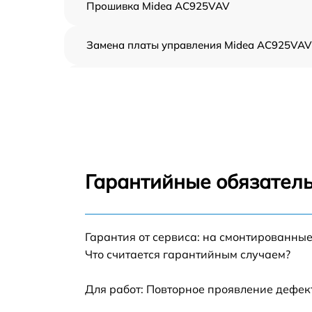
Прошивка Midea AC925VAV
Замена платы управления Midea AC925VAV
Ремонт платы управления (восстановление)
Midea AC925VAV
Замена датчиков Midea AC925VAV
Замена вентилятора Midea AC925VAV
Гарантийные обязатель
Ремонт магнетрона Midea AC925VAV
Гарантия от сервиса: на смонтированны
Ремонт волновода Midea AC925VAV
Что считается гарантийным случаем?
Ремонт переключателей режимов Midea
AC925VAV
Для работ: Повторное проявление дефек