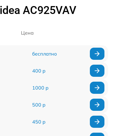
idea AC925VAV
Цена
бесплатно
400 р
1000 р
500 р
450 р