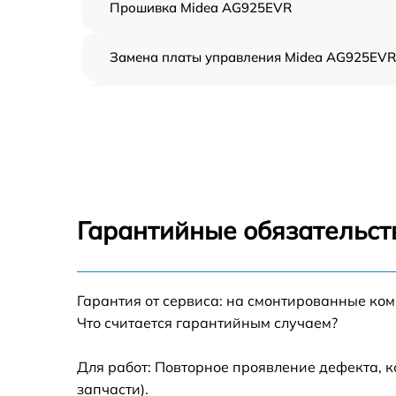
Прошивка Midea AG925EVR
Замена платы управления Midea AG925EVR
Ремонт платы управления (восстановление)
Midea AG925EVR
Замена датчиков Midea AG925EVR
Замена вентилятора Midea AG925EVR
Гарантийные обязательст
Ремонт магнетрона Midea AG925EVR
Гарантия от сервиса: на смонтированные ко
Ремонт волновода Midea AG925EVR
Что считается гарантийным случаем?
Ремонт переключателей режимов Midea
AG925EVR
Для работ: Повторное проявление дефекта, 
запчасти).