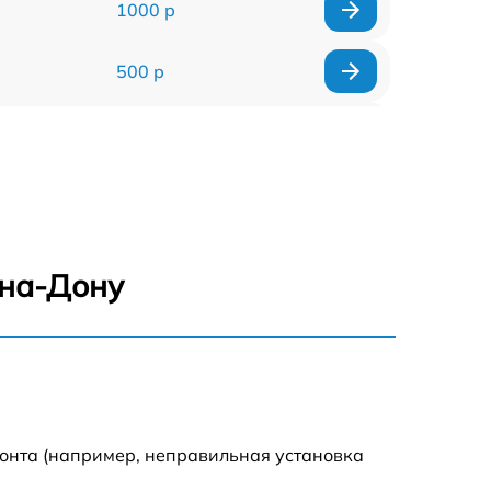
1000 р
500 р
500 р
450 р
500 р
-на-Дону
500 р
500 р
500 р
монта (например, неправильная установка