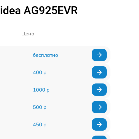
idea AG925EVR
Цена
бесплатно
400 р
1000 р
500 р
450 р