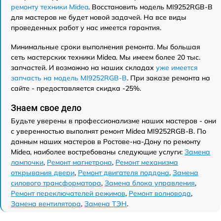
ремонту техники Midea
. Восстановить модель MI9252RGB-B
для мастеров не будет новой задачей. На все виды
проведенных работ у нас имеется гарантия.
Минимальные сроки выполнения ремонта. Мы большая
сеть мастерских техники Midea. Мы имеем более 20 тыс.
запчастей. И возможно на наших складах
уже имеется
запчасть на модель MI9252RGB-B
. При заказе ремонта на
сайте - предоставляется скидка -25%.
Знаем свое дело
Будьте уверены в профессионализме наших мастеров - они
с уверенностью выполнят ремонт Midea MI9252RGB-B. По
данным наших мастеров в Ростове-на-Дону по ремонту
Midea, наиболее востребованы следующие услуги:
Замена
лампочки
,
Ремонт магнетрона
,
Ремонт механизма
открывания двери
,
Ремонт двигателя поддона
,
Замена
силового трансформатора
,
Замена блока управления
,
Ремонт переключателей режимов
,
Ремонт волновода
,
Замена вентилятора
,
Замена ТЭН
.