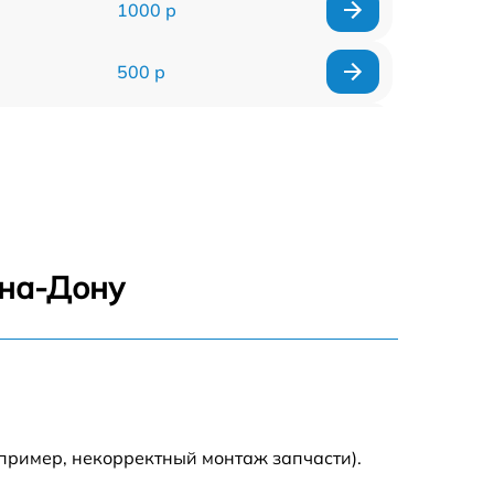
1000 р
500 р
500 р
450 р
500 р
-на-Дону
500 р
500 р
500 р
пример, некорректный монтаж запчасти).