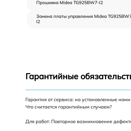
Прошивка Midea TG925BW7-I2
Замена платы управления Midea TG925BW
I2
Ремонт платы управления (восстановление)
Midea TG925BW7-I2
Замена датчиков Midea TG925BW7-I2
Замена вентилятора Midea TG925BW7-I2
Гарантийные обязательст
Ремонт магнетрона Midea TG925BW7-I2
Гарантия от сервиса: на установленные нами
Ремонт волновода Midea TG925BW7-I2
Что считается гарантийным случаем?
Ремонт переключателей режимов Midea
TG925BW7-I2
Для работ: Повторное возникновение дефект
Замена блока управления Midea TG925BW7