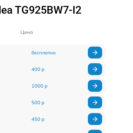
dea TG925BW7-I2
Цена
бесплатно
400 р
1000 р
500 р
450 р