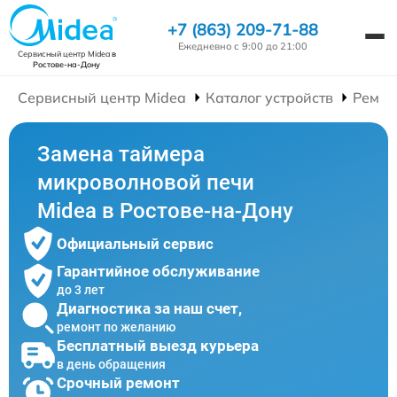
+7 (863) 209-71-88
Ежедневно с 9:00 до 21:00
Сервисный центр Midea
в
Ростове-на-Дону
Сервисный центр Midea
Каталог устройств
Ремон
Замена таймера
микроволновой печи
Midea в Ростове-на-Дону
Официальный сервис
Гарантийное обслуживание
до 3 лет
Диагностика за наш счет,
ремонт по желанию
Бесплатный выезд курьера
в день обращения
Срочный ремонт