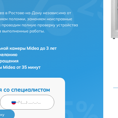
a в Ростове-на-Дону независимо от
няем поломки, заменяем неисправные
и проводим полную проверку устройства
а выполненные работы.
ной камеры Midea до 3 лет
 желанию
бращения
 Midea от 35 минут
я со специалистом
вку