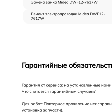
Замена замка Midea DWF12-7617W
Ремонт электропроводки Midea DWF12-
7617W
Замена шнура питания Midea DWF12-761
Корпусный ремонт (замена резинок,
креплений, кнопок) Midea DWF12-7617W
Ремонт платы управления (восстановление)
Midea DWF12-7617W
Гарантийные обязательст
Замена заливного клапана Midea DWF12-
7617W
Замена панели управления Midea DWF12-
Гарантия от сервиса: на установленные нами
7617W
Что считается гарантийным случаем?
Замена расходомера Midea DWF12-7617W
Для работ: Повторное проявление неисправн
установка запчасти).
Замена разбрызгивателя Midea DWF12-