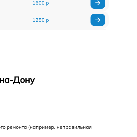
1600 р
1250 р
1000 р
850 р
2590 р
-на-Дону
1550 р
1550 р
1600 р
ого ремонта (например, неправильная