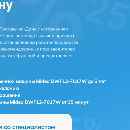
ну
остове-на-Дону с устранением
м диагностику, выявляем причины
восстанавливаем работоспособность
и рекомендованные производителем
рку всех функций и предоставляем
оечной машины Midea DWF12-7617W до 3 лет
 желанию
бращения
ины Midea DWF12-7617W от 35 минут
я со специалистом