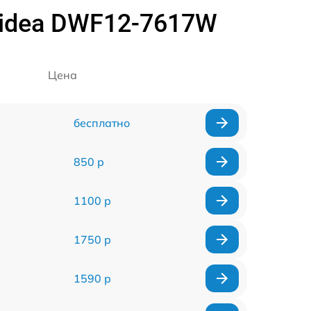
idea DWF12-7617W
Цена
бесплатно
850 р
1100 р
1750 р
1590 р