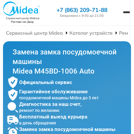
+7 (863) 209-71-88
Ежедневно с 9:00 до 21:00
Сервисный центр Midea
в
Ростове-на-Дону
Сервисный центр Midea
Каталог устройств
Ремон
Замена замка посудомоечной
машины
Midea M45BD-1006 Auto
Официальный сервис
Гарантийное обслуживание
посудомоечной машины Midea до 3 лет
Диагностика за наш счет,
ремонт по желанию
Бесплатный выезд курьера
в день обращения
Замена замка посудомоечной машины