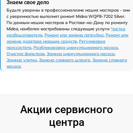
Знаем свое дело
Будьте уверены в профессионализме наших мастеров - они
с уверенностью выполнят ремонт Midea WQP8-7202 Silver.
По данным наших мастеров в Ростове-на-Дону по ремонту
Midea, наиболее востребованы следующие услуги:
Чистка
разбрызгивателя
,
Ремонт или замена патрубка
,
Ремонт или
замена дозатора моющих средств
,
Регулировка
прессостата
,
Разблокировка циркуляционного насоса
,
Очистка фильтров
,
Замена циркуляционного насоса
,
Замена улитки
,
Замена сливного шланга
,
Замена сливного
насоса
.
Акции сервисного
центра