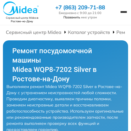
+7 (863) 209-71-88
Ежедневно с 9:00 до 21:00
Позвонить
мне утром
Сервисный центр Midea
в
Ростове-на-Дону
Сервисный центр Midea
Каталог устройств
Ремон
Ремонт посудомоечной
машины
Midea WQP8-7202 Silver в
Ростове-на-Дону
Выполняем ремонт Midea WQP8-7202 Silver в Ростове-на-
Дону с устранением неисправностей любой сложности.
Проводим диагностику, выявляем причины поломки,
заменяем неисправные детали и восстанавливаем
работоспособность устройства. Используем оригинальные
или рекомендованные производителем запчасти, после
ремонта выполняем проверку всех функций и
предоставляем гарантию.