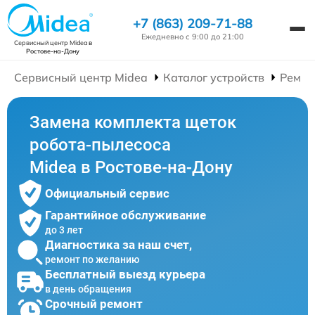
+7 (863) 209-71-88
Ежедневно с 9:00 до 21:00
Сервисный центр Midea
в
Ростове-на-Дону
Сервисный центр Midea
Каталог устройств
Ремон
Замена комплекта щеток
робота-пылесоса
Midea в Ростове-на-Дону
Официальный сервис
Гарантийное обслуживание
до 3 лет
Диагностика за наш счет,
ремонт по желанию
Бесплатный выезд курьера
в день обращения
Срочный ремонт