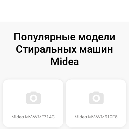
Популярные модели
Стиральных машин
Midea
Midea MV-WMF714G
Midea MV-WM610E6