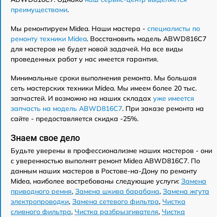
преимуществами
.
Мы ремонтируем Midea. Наши мастера -
специалисты по
ремонту техники Midea
. Восстановить модель ABWD816C7
для мастеров не будет новой задачей. На все виды
проведенных работ у нас имеется гарантия.
Минимальные сроки выполнения ремонта. Мы большая
сеть мастерских техники Midea. Мы имеем более 20 тыс.
запчастей. И возможно на наших складах
уже имеется
запчасть на модель ABWD816C7
. При заказе ремонта на
сайте - предоставляется скидка -25%.
Знаем свое дело
Будьте уверены в профессионализме наших мастеров - они
с уверенностью выполнят ремонт Midea ABWD816C7. По
данным наших мастеров в Ростове-на-Дону по ремонту
Midea, наиболее востребованы следующие услуги:
Замена
приводного ремня
,
Замена шкива барабана
,
Замена жгута
электропроводки
,
Замена сетевого фильтра
,
Чистка
сливного фильтра
,
Чистка разбрызгивателя
,
Чистка