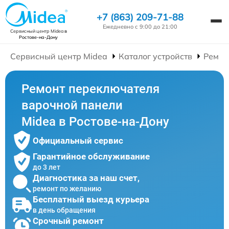
+7 (863) 209-71-88
Ежедневно с 9:00 до 21:00
Сервисный центр Midea
в
Ростове-на-Дону
Сервисный центр Midea
Каталог устройств
Ремон
Ремонт переключателя
варочной панели
Midea в Ростове-на-Дону
Официальный сервис
Гарантийное обслуживание
до 3 лет
Диагностика за наш счет,
ремонт по желанию
Бесплатный выезд курьера
в день обращения
Срочный ремонт