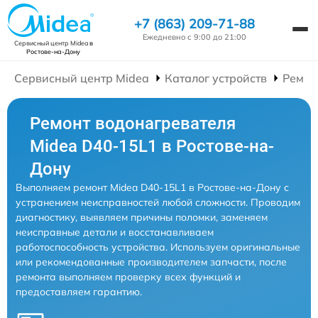
+7 (863) 209-71-88
Ежедневно с 9:00 до 21:00
Сервисный центр Midea
в
Ростове-на-Дону
Сервисный центр Midea
Каталог устройств
Ремон
Ремонт водонагревателя
Midea D40-15L1 в Ростове-на-
Дону
Выполняем ремонт Midea D40-15L1 в Ростове-на-Дону с
устранением неисправностей любой сложности. Проводим
диагностику, выявляем причины поломки, заменяем
неисправные детали и восстанавливаем
работоспособность устройства. Используем оригинальные
или рекомендованные производителем запчасти, после
ремонта выполняем проверку всех функций и
предоставляем гарантию.