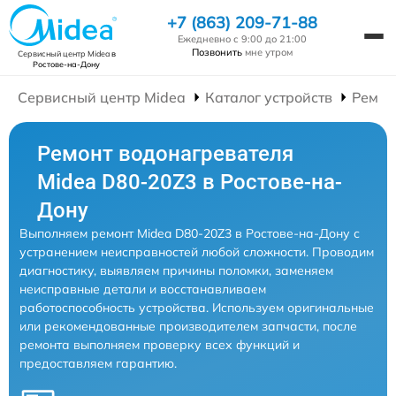
+7 (863) 209-71-88
Ежедневно с 9:00 до 21:00
Позвонить
мне утром
Сервисный центр Midea
в
Ростове-на-Дону
Сервисный центр Midea
Каталог устройств
Ремон
Ремонт водонагревателя
Midea D80-20Z3 в Ростове-на-
Дону
Выполняем ремонт Midea D80-20Z3 в Ростове-на-Дону с
устранением неисправностей любой сложности. Проводим
диагностику, выявляем причины поломки, заменяем
неисправные детали и восстанавливаем
работоспособность устройства. Используем оригинальные
или рекомендованные производителем запчасти, после
ремонта выполняем проверку всех функций и
предоставляем гарантию.