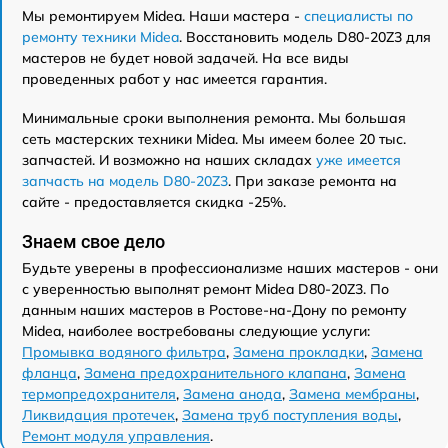
Мы ремонтируем Midea. Наши мастера -
специалисты по
ремонту техники Midea
. Восстановить модель D80-20Z3 для
мастеров не будет новой задачей. На все виды
проведенных работ у нас имеется гарантия.
Минимальные сроки выполнения ремонта. Мы большая
сеть мастерских техники Midea. Мы имеем более 20 тыс.
запчастей. И возможно на наших складах
уже имеется
запчасть на модель D80-20Z3
. При заказе ремонта на
сайте - предоставляется скидка -25%.
Знаем свое дело
Будьте уверены в профессионализме наших мастеров - они
с уверенностью выполнят ремонт Midea D80-20Z3. По
данным наших мастеров в Ростове-на-Дону по ремонту
Midea, наиболее востребованы следующие услуги:
Промывка водяного фильтра
,
Замена прокладки
,
Замена
фланца
,
Замена предохранительного клапана
,
Замена
термопредохранителя
,
Замена анода
,
Замена мембраны
,
Ликвидация протечек
,
Замена труб поступления воды
,
Ремонт модуля управления
.